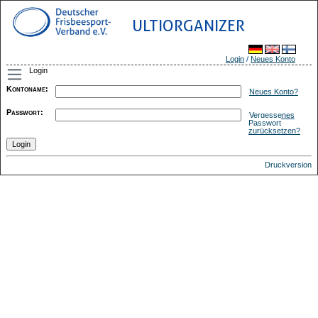
ULTIORGANIZER
Login
/
Neues Konto
Login
Kontoname
:
Neues Konto?
Passwort
:
Vergessenes
Passwort
zurücksetzen?
Druckversion