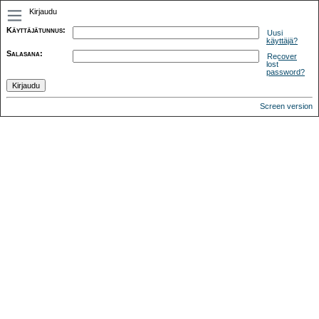
Kirjaudu
Käyttäjätunnus
:
Uusi
käyttäjä?
Salasana
:
Recover
lost
password?
Screen version