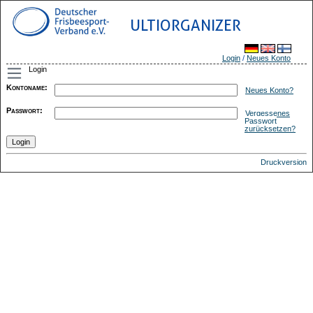
ULTIORGANIZER
Login
/
Neues Konto
Login
Kontoname
:
Neues Konto?
Passwort
:
Vergessenes
Passwort
zurücksetzen?
Druckversion