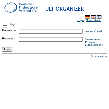
ULTIORGANIZER
Login
/
Neues Konto
Login
Kontoname
:
Neues Konto?
Passwort
:
Vergessenes
Passwort
zurücksetzen?
Druckversion