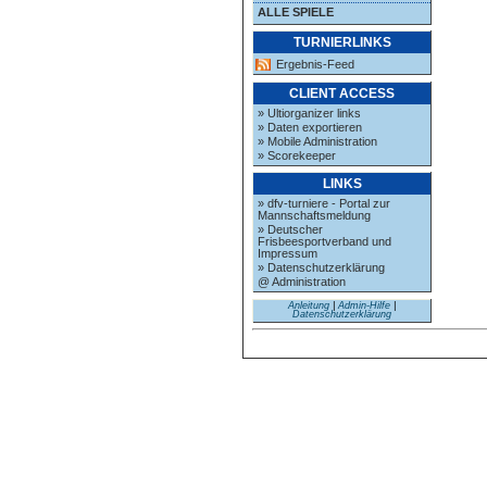
ALLE SPIELE
TURNIERLINKS
Ergebnis-Feed
CLIENT ACCESS
» Ultiorganizer links
» Daten exportieren
» Mobile Administration
» Scorekeeper
LINKS
» dfv-turniere - Portal zur
Mannschaftsmeldung
» Deutscher
Frisbeesportverband und
Impressum
» Datenschutzerklärung
@ Administration
Anleitung
|
Admin-Hilfe
|
Datenschutzerklärung