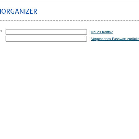
IORGANIZER
e
:
Neues Konto?
:
Vergessenes Passwort zurück