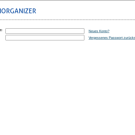
IORGANIZER
e
:
Neues Konto?
:
Vergessenes Passwort zurück