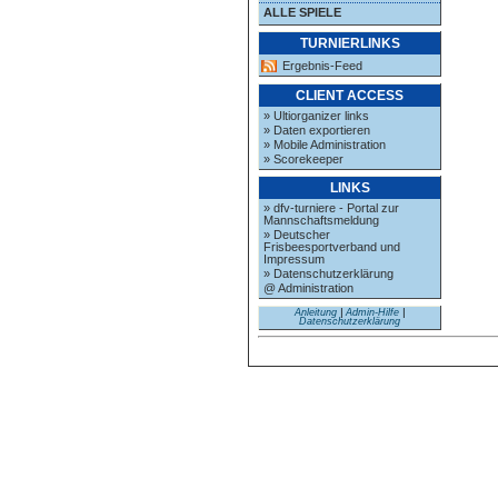
ALLE SPIELE
TURNIERLINKS
Ergebnis-Feed
CLIENT ACCESS
» Ultiorganizer links
» Daten exportieren
» Mobile Administration
» Scorekeeper
LINKS
» dfv-turniere - Portal zur
Mannschaftsmeldung
» Deutscher
Frisbeesportverband und
Impressum
» Datenschutzerklärung
@ Administration
Anleitung
|
Admin-Hilfe
|
Datenschutzerklärung