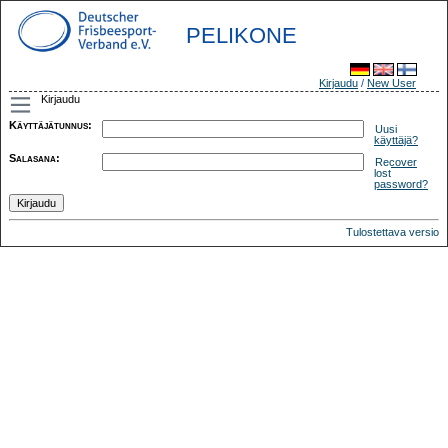
PELIKONE
Kirjaudu
/
New User
Kirjaudu
Käyttäjätunnus
:
Uusi
käyttäjä?
Salasana
:
Recover
lost
password?
Tulostettava versio