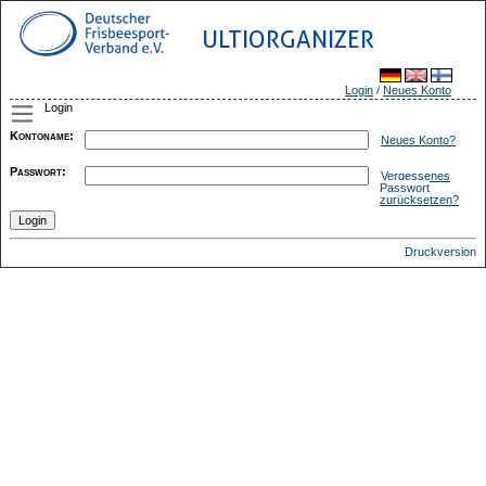
ULTIORGANIZER
Login
/
Neues Konto
Login
Kontoname
:
Neues Konto?
Passwort
:
Vergessenes
Passwort
zurücksetzen?
Druckversion