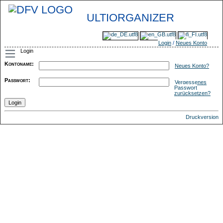
ULTIORGANIZER
Login
/
Neues Konto
Login
Kontoname
:
Neues Konto?
Passwort
:
Vergessenes
Passwort
zurücksetzen?
Druckversion