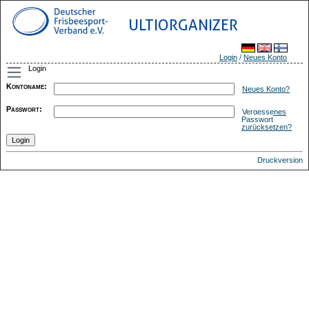
ULTIORGANIZER
Login
/
Neues Konto
Login
Kontoname
:
Neues Konto?
Passwort
:
Vergessenes
Passwort
zurücksetzen?
Druckversion