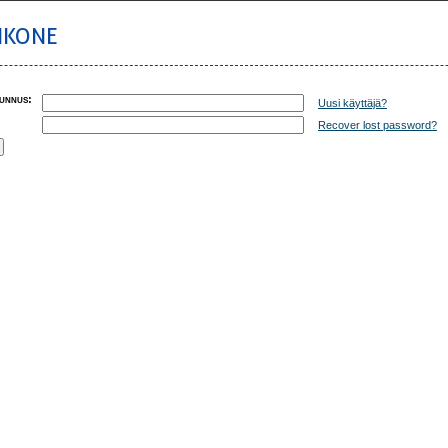
IKONE
unnus
:
Uusi käyttäjä?
Recover lost password?