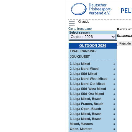
PEL
Kirjaudu
Go to front page
Käyttäjät
Select season
Salasana
:
OUTDOOR 2026
FINAL RANKING
JOUKKUEET
1. Liga Mixed
»
2. Liga Nord Mixed
»
2. Liga Süd Mixed
»
3. Liga Nord-West Mixed
»
3. Liga Nord-Ost Mixed
»
3. Liga Süd-West Mixed
»
3. Liga Süd-Ost Mixed
»
1. Liga Mixed, Beach
»
1. Liga Frauen, Beach
»
1. Liga Open, Beach
»
2. Liga Mixed, Beach
»
3. Liga Mixed, Beach
»
Mixed, Masters
»
Open, Masters
»