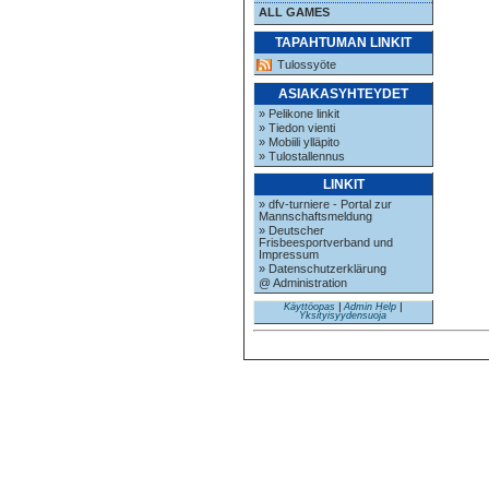
ALL GAMES
TAPAHTUMAN LINKIT
Tulossyöte
ASIAKASYHTEYDET
» Pelikone linkit
» Tiedon vienti
» Mobiili ylläpito
» Tulostallennus
LINKIT
» dfv-turniere - Portal zur
Mannschaftsmeldung
» Deutscher
Frisbeesportverband und
Impressum
» Datenschutzerklärung
@ Administration
Käyttöopas
|
Admin Help
|
Yksityisyydensuoja