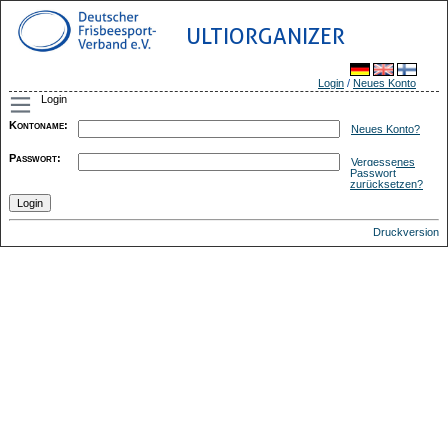
ULTIORGANIZER
Login
/
Neues Konto
Login
Kontoname
:
Neues Konto?
Passwort
:
Vergessenes
Passwort
zurücksetzen?
Druckversion