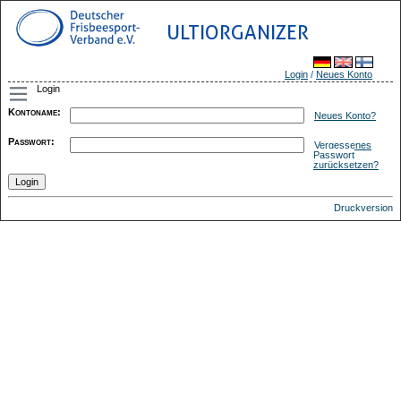
ULTIORGANIZER
Login
/
Neues Konto
Login
Kontoname
:
Neues Konto?
Passwort
:
Vergessenes
Passwort
zurücksetzen?
Druckversion