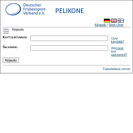
PELIKONE
Kirjaudu
/
New User
Kirjaudu
Käyttäjätunnus
:
Uusi
käyttäjä?
Salasana
:
Recover
lost
password?
Tulostettava versio