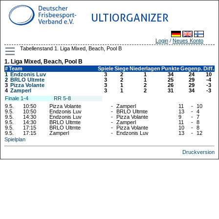
ULTIORGANIZER
Login
/
Neues Konto
Tabellenstand 1. Liga Mixed, Beach, Pool B
1. Liga Mixed, Beach, Pool B
#
Team
Spiele
Siege
Niederlagen
Punkte
Gegenp.
Diff.
1
Endzonis Luv
3
2
1
34
24
10
2
BRLO Ultmte
3
2
1
25
29
-4
3
Pizza Volante
3
1
2
26
29
-3
4
Zamperl
3
1
2
31
34
-3
Finale 1-4
RR 5-8
9.5.
10:50
Pizza Volante
-
Zamperl
11
-
10
9.5.
10:50
Endzonis Luv
-
BRLO Ultmte
13
-
4
9.5.
14:30
Endzonis Luv
-
Pizza Volante
9
-
7
9.5.
14:30
BRLO Ultmte
-
Zamperl
11
-
8
9.5.
17:15
BRLO Ultmte
-
Pizza Volante
10
-
8
9.5.
17:15
Zamperl
-
Endzonis Luv
13
-
12
Spielplan
Druckversion