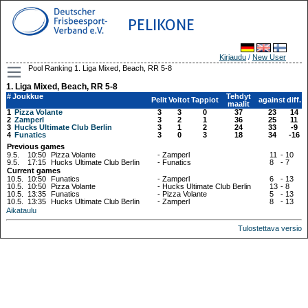
PELIKONE
Kirjaudu
/
New User
Pool Ranking 1. Liga Mixed, Beach, RR 5-8
1. Liga Mixed, Beach, RR 5-8
#
Joukkue
Tehdyt
Pelit
Voitot
Tappiot
against
diff.
maalit
1
Pizza Volante
3
3
0
37
23
14
2
Zamperl
3
2
1
36
25
11
3
Hucks Ultimate Club Berlin
3
1
2
24
33
-9
4
Funatics
3
0
3
18
34
-16
Previous games
9.5.
10:50
Pizza Volante
-
Zamperl
11
-
10
9.5.
17:15
Hucks Ultimate Club Berlin
-
Funatics
8
-
7
Current games
10.5.
10:50
Funatics
-
Zamperl
6
-
13
10.5.
10:50
Pizza Volante
-
Hucks Ultimate Club Berlin
13
-
8
10.5.
13:35
Funatics
-
Pizza Volante
5
-
13
10.5.
13:35
Hucks Ultimate Club Berlin
-
Zamperl
8
-
13
Aikataulu
Tulostettava versio