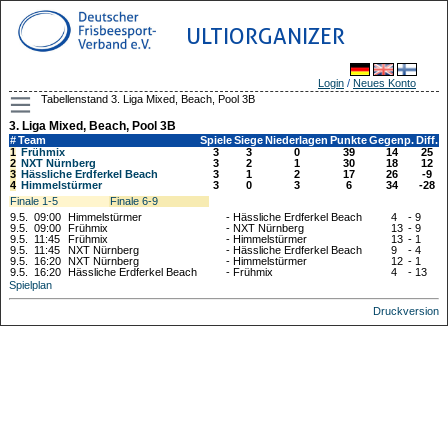
ULTIORGANIZER
Login
/
Neues Konto
Tabellenstand 3. Liga Mixed, Beach, Pool 3B
3. Liga Mixed, Beach, Pool 3B
#
Team
Spiele
Siege
Niederlagen
Punkte
Gegenp.
Diff.
1
Frühmix
3
3
0
39
14
25
2
NXT Nürnberg
3
2
1
30
18
12
3
Hässliche Erdferkel Beach
3
1
2
17
26
-9
4
Himmelstürmer
3
0
3
6
34
-28
Finale 1-5
Finale 6-9
9.5.
09:00
Himmelstürmer
-
Hässliche Erdferkel Beach
4
-
9
9.5.
09:00
Frühmix
-
NXT Nürnberg
13
-
9
9.5.
11:45
Frühmix
-
Himmelstürmer
13
-
1
9.5.
11:45
NXT Nürnberg
-
Hässliche Erdferkel Beach
9
-
4
9.5.
16:20
NXT Nürnberg
-
Himmelstürmer
12
-
1
9.5.
16:20
Hässliche Erdferkel Beach
-
Frühmix
4
-
13
Spielplan
Druckversion