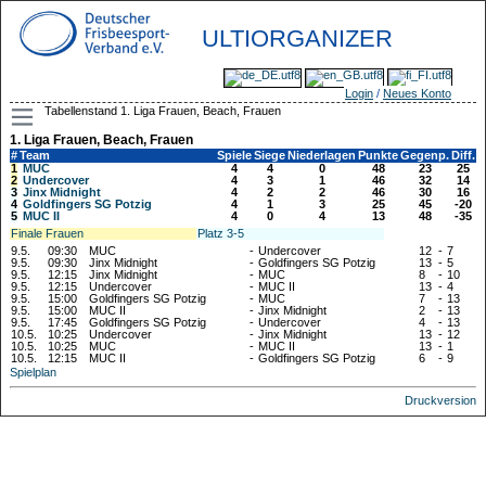
ULTIORGANIZER
Login
/
Neues Konto
Tabellenstand 1. Liga Frauen, Beach, Frauen
1. Liga Frauen, Beach, Frauen
#
Team
Spiele
Siege
Niederlagen
Punkte
Gegenp.
Diff.
1
MUC
4
4
0
48
23
25
2
Undercover
4
3
1
46
32
14
3
Jinx Midnight
4
2
2
46
30
16
4
Goldfingers SG Potzig
4
1
3
25
45
-20
5
MUC II
4
0
4
13
48
-35
Finale Frauen
Platz 3-5
9.5.
09:30
MUC
-
Undercover
12
-
7
9.5.
09:30
Jinx Midnight
-
Goldfingers SG Potzig
13
-
5
9.5.
12:15
Jinx Midnight
-
MUC
8
-
10
9.5.
12:15
Undercover
-
MUC II
13
-
4
9.5.
15:00
Goldfingers SG Potzig
-
MUC
7
-
13
9.5.
15:00
MUC II
-
Jinx Midnight
2
-
13
9.5.
17:45
Goldfingers SG Potzig
-
Undercover
4
-
13
10.5.
10:25
Undercover
-
Jinx Midnight
13
-
12
10.5.
10:25
MUC
-
MUC II
13
-
1
10.5.
12:15
MUC II
-
Goldfingers SG Potzig
6
-
9
Spielplan
Druckversion