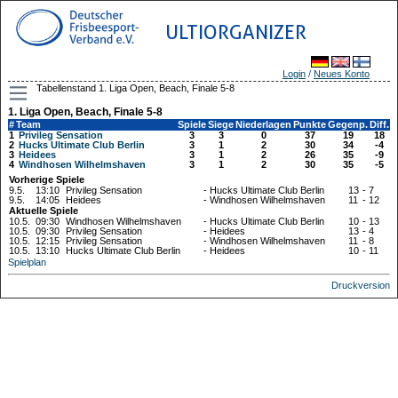
ULTIORGANIZER
Login
/
Neues Konto
Tabellenstand 1. Liga Open, Beach, Finale 5-8
1. Liga Open, Beach, Finale 5-8
#
Team
Spiele
Siege
Niederlagen
Punkte
Gegenp.
Diff.
1
Privileg Sensation
3
3
0
37
19
18
2
Hucks Ultimate Club Berlin
3
1
2
30
34
-4
3
Heidees
3
1
2
26
35
-9
4
Windhosen Wilhelmshaven
3
1
2
30
35
-5
Vorherige Spiele
9.5.
13:10
Privileg Sensation
-
Hucks Ultimate Club Berlin
13
-
7
9.5.
14:05
Heidees
-
Windhosen Wilhelmshaven
11
-
12
Aktuelle Spiele
10.5.
09:30
Windhosen Wilhelmshaven
-
Hucks Ultimate Club Berlin
10
-
13
10.5.
09:30
Privileg Sensation
-
Heidees
13
-
4
10.5.
12:15
Privileg Sensation
-
Windhosen Wilhelmshaven
11
-
8
10.5.
13:10
Hucks Ultimate Club Berlin
-
Heidees
10
-
11
Spielplan
Druckversion