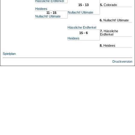
Hässliche Erdferkel
15 - 13
5.
Colorado
Heidees
Nullacht! Ultimate
11 - 15
Nullacht! Ultimate
6.
Nullacht! Ultimate
Hässliche Erdferkel
7.
Hässliche
15 - 6
Erdferkel
Heidees
8.
Heidees
Spielplan
Druckversion