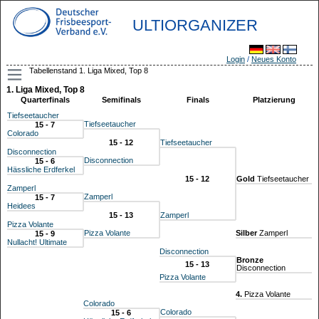
ULTIORGANIZER
Login
/
Neues Konto
Tabellenstand 1. Liga Mixed, Top 8
1. Liga Mixed, Top 8
Quarterfinals
Semifinals
Finals
Platzierung
Tiefseetaucher
Tiefseetaucher
15 - 7
Colorado
15 - 12
Tiefseetaucher
Disconnection
Disconnection
15 - 6
Hässliche Erdferkel
15 - 12
Gold
Tiefseetaucher
Zamperl
Zamperl
15 - 7
Heidees
15 - 13
Zamperl
Pizza Volante
Pizza Volante
Silber
Zamperl
15 - 9
Nullacht! Ultimate
Disconnection
Bronze
15 - 13
Disconnection
Pizza Volante
4.
Pizza Volante
Colorado
Colorado
15 - 6