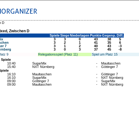
IORGANIZER
n D
Mixed, Zwischen D
Spiele
Siege
Niederlagen
Punkte
Gegenp.
Diff.
ix
3
3
0
43
38
5
schen
3
2
1
41
35
6
er 7
3
1
2
40
43
-3
rnberg
3
0
3
37
45
-8
latz 9
Relegationsspiel (Platz 11)
Spiel um Platz 15
 Spiele
10:40
SugarMix
-
Maultaschen
15:40
NXT Nürnberg
-
Göttinger 7
Spiele
16:10
Maultaschen
-
Göttinger 7
16:10
SugarMix
-
NXT Nürnberg
09:00
Göttinger 7
-
SugarMix
09:00
Maultaschen
-
NXT Nürnberg