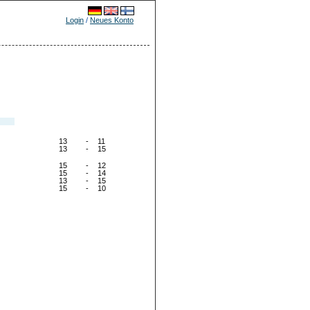
Login
/
Neues Konto
13
-
11
13
-
15
15
-
12
15
-
14
13
-
15
15
-
10