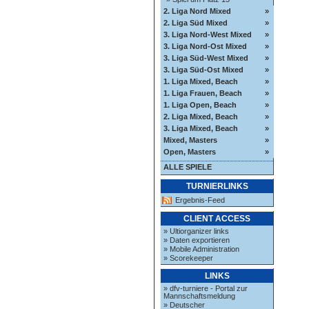
2. Liga Nord Mixed
»
2. Liga Süd Mixed
»
3. Liga Nord-West Mixed
»
3. Liga Nord-Ost Mixed
»
3. Liga Süd-West Mixed
»
3. Liga Süd-Ost Mixed
»
1. Liga Mixed, Beach
»
1. Liga Frauen, Beach
»
1. Liga Open, Beach
»
2. Liga Mixed, Beach
»
3. Liga Mixed, Beach
»
Mixed, Masters
»
Open, Masters
»
ALLE SPIELE
TURNIERLINKS
Ergebnis-Feed
CLIENT ACCESS
» Ultiorganizer links
» Daten exportieren
» Mobile Administration
» Scorekeeper
LINKS
» dfv-turniere - Portal zur
Mannschaftsmeldung
» Deutscher