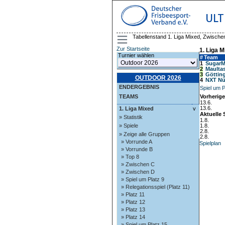
ULT
Tabellenstand 1. Liga Mixed, Zwische
Zur Startseite
1. Liga 
Turnier wählen
#
Team
1
SugarM
2
Maulta
3
Götting
OUTDOOR 2026
4
NXT Nü
ENDERGEBNIS
Spiel um P
TEAMS
Vorherige
13.6.
13.6.
1. Liga Mixed
v
Aktuelle 
» Statistik
1.8.
» Spiele
1.8.
2.8.
» Zeige alle Gruppen
2.8.
» Vorrunde A
Spielplan
» Vorrunde B
» Top 8
» Zwischen C
» Zwischen D
» Spiel um Platz 9
» Relegationsspiel (Platz 11)
» Platz 11
» Platz 12
» Platz 13
» Platz 14
» Spiel um Platz 15