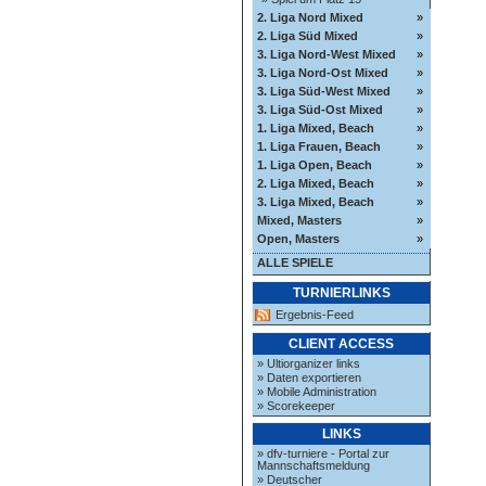
2. Liga Nord Mixed
»
2. Liga Süd Mixed
»
3. Liga Nord-West Mixed
»
3. Liga Nord-Ost Mixed
»
3. Liga Süd-West Mixed
»
3. Liga Süd-Ost Mixed
»
1. Liga Mixed, Beach
»
1. Liga Frauen, Beach
»
1. Liga Open, Beach
»
2. Liga Mixed, Beach
»
3. Liga Mixed, Beach
»
Mixed, Masters
»
Open, Masters
»
ALLE SPIELE
TURNIERLINKS
Ergebnis-Feed
CLIENT ACCESS
» Ultiorganizer links
» Daten exportieren
» Mobile Administration
» Scorekeeper
LINKS
» dfv-turniere - Portal zur
Mannschaftsmeldung
» Deutscher