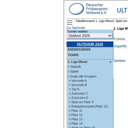
ULT
Tabellenstand 1. Liga Mixed, Spiel um 
Zur Startseite
1. Liga M
Turnier wählen
Frühmix
OUTDOOR 2026
SugarMix
ENDERGEBNIS
TEAMS
Spielplan
1. Liga Mixed
v
» Statistik
» Spiele
» Zeige alle Gruppen
» Vorrunde A
» Vorrunde B
» Top 8
» Zwischen C
» Zwischen D
» Spiel um Platz 9
» Relegationsspiel (Platz 11)
» Platz 11
» Platz 12
» Platz 13
» Platz 14
» Spiel um Platz 15