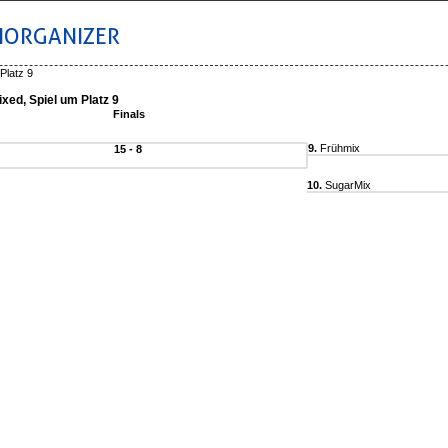
IORGANIZER
Platz 9
ixed, Spiel um Platz 9
Finals
9.
Frühmix
15 - 8
10.
SugarMix