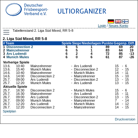
ULTIORGANIZER
Login
/
Neues Konto
Tabellenstand 2. Liga Süd Mixed, RR 5-8
2. Liga Süd Mixed, RR 5-8
#
Team
Spiele
Siege
Niederlagen
Punkte
Gegenp.
Diff.
1
Disconnection 2
6
5
1
89
69
20
2
Mainzelrenner
6
5
1
83
64
19
3
Ars Ludendi
6
2
4
72
85
-13
4
Munich Mules
6
0
6
61
87
-26
Vorherige Spiele
13.6.
10:40
Mainzelrenner
-
Ars Ludendi
15
-
6
13.6.
15:40
Munich Mules
-
Disconnection 2
12
-
15
14.6.
10:40
Mainzelrenner
-
Munich Mules
14
-
11
14.6.
14:00
Disconnection 2
-
Mainzelrenner
15
-
10
25.7.
09:00
Ars Ludendi
-
Disconnection 2
13
-
15
25.7.
12:20
Munich Mules
-
Ars Ludendi
13
-
15
Aktuelle Spiele
25.7.
16:30
Disconnection 2
-
Munich Mules
15
-
6
25.7.
16:30
Mainzelrenner
-
Ars Ludendi
15
-
11
26.7.
09:00
Ars Ludendi
-
Disconnection 2
13
-
15
26.7.
09:00
Munich Mules
-
Mainzelrenner
7
-
14
26.7.
12:20
Ars Ludendi
-
Munich Mules
14
-
12
26.7.
12:20
Disconnection 2
-
Mainzelrenner
14
-
15
Spielplan
Druckversion