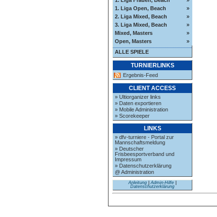
1. Liga Open, Beach
»
2. Liga Mixed, Beach
»
3. Liga Mixed, Beach
»
Mixed, Masters
»
Open, Masters
»
ALLE SPIELE
TURNIERLINKS
Ergebnis-Feed
CLIENT ACCESS
» Ultiorganizer links
» Daten exportieren
» Mobile Administration
» Scorekeeper
LINKS
» dfv-turniere - Portal zur
Mannschaftsmeldung
» Deutscher
Frisbeesportverband und
Impressum
» Datenschutzerklärung
@ Administration
Anleitung
|
Admin-Hilfe
|
Datenschutzerklärung