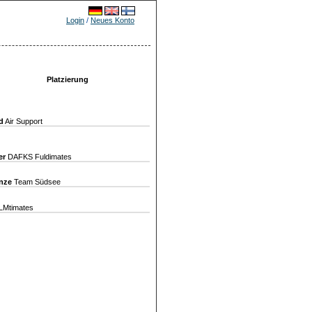
Login
/
Neues Konto
Platzierung
d
Air Support
er
DAFKS Fuldimates
nze
Team Südsee
Mtimates