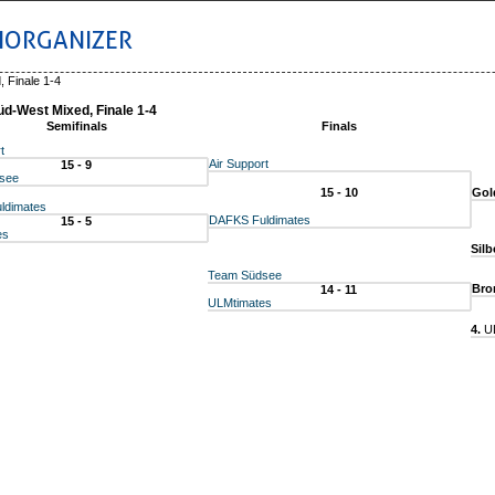
IORGANIZER
, Finale 1-4
Süd-West Mixed, Finale 1-4
Semifinals
Finals
t
Air Support
15 - 9
see
15 - 10
Gol
ldimates
DAFKS Fuldimates
15 - 5
es
Silb
Team Südsee
Bro
14 - 11
ULMtimates
4.
UL