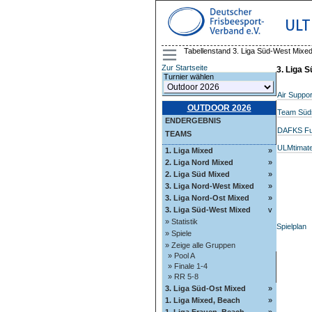
ULT
Tabellenstand 3. Liga Süd-West Mixed
Zur Startseite
3. Liga 
Turnier wählen
Air Suppor
OUTDOOR 2026
Team Süd
ENDERGEBNIS
DAFKS Fu
TEAMS
ULMtimat
1. Liga Mixed
»
2. Liga Nord Mixed
»
2. Liga Süd Mixed
»
3. Liga Nord-West Mixed
»
3. Liga Nord-Ost Mixed
»
3. Liga Süd-West Mixed
v
» Statistik
Spielplan
» Spiele
» Zeige alle Gruppen
» Pool A
» Finale 1-4
» RR 5-8
3. Liga Süd-Ost Mixed
»
1. Liga Mixed, Beach
»
1. Liga Frauen, Beach
»