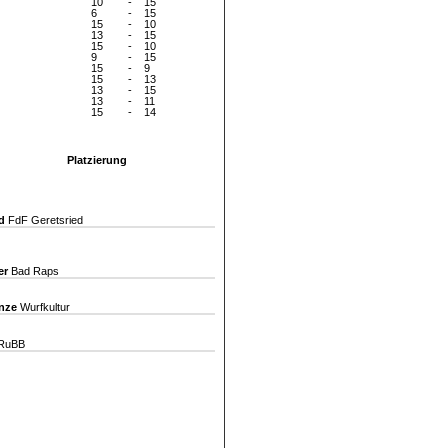
10
-
15
6
-
15
15
-
10
13
-
15
15
-
10
9
-
15
15
-
9
15
-
13
13
-
15
13
-
11
15
-
14
Platzierung
d
FdF Geretsried
er
Bad Raps
nze
Wurfkultur
RuBB