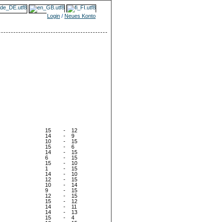
Login
/
Neues Konto
15
-
12
14
-
9
10
-
15
15
-
6
14
-
15
6
-
15
15
-
10
1
-
15
14
-
10
12
-
15
10
-
14
9
-
15
12
-
15
15
-
12
14
-
11
14
-
13
15
-
4