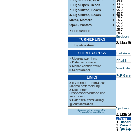
14.6.
14.6.
1. Liga Open, Beach
»
14.6.
2. Liga Mixed, Beach
»
25.7.
25.7.
3. Liga Mixed, Beach
»
25.7.
Mixed, Masters
»
25.7.
25.7.
Open, Masters
»
25.7.
25.7.
ALLE SPIELE
25.7.
Spielplan
TURNIERLINKS
2. Liga S
Ergebnis-Feed
CLIENT ACCESS
Bad Raps
» Ultiorganizer links
FRuBB
» Daten exportieren
» Mobile Administration
Wurfkultur
» Scorekeeper
FdF Geret
LINKS
» dfv-turniere - Portal zur
Mannschaftsmeldung
» Deutscher
Frisbeesportverband und
Impressum
» Datenschutzerklärung
@ Administration
Spielplan
Anleitung
|
Admin-Hilfe
|
Datenschutzerklärung
2. Liga 
#
Team
1
Discon
2
Mainze
3
Ars Lu