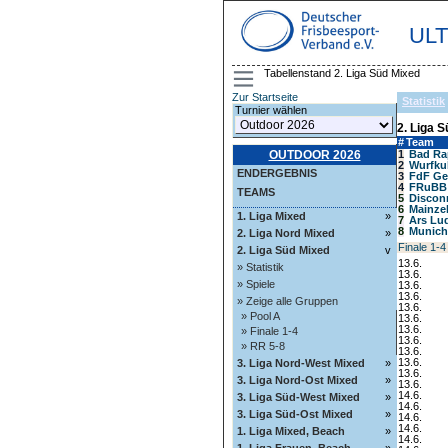
UL
Tabellenstand 2. Liga Süd Mixed
Zur Startseite
Statistik
Turnier wählen
2. Liga 
#
Team
OUTDOOR 2026
1
Bad Ra
2
Wurfku
ENDERGEBNIS
3
FdF Ge
4
FRuBB
TEAMS
5
Discon
6
Mainze
1. Liga Mixed
»
7
Ars Lu
8
Munich
2. Liga Nord Mixed
»
Finale 1-4
2. Liga Süd Mixed
v
13.6.
» Statistik
13.6.
» Spiele
13.6.
13.6.
» Zeige alle Gruppen
13.6.
» Pool A
13.6.
13.6.
» Finale 1-4
13.6.
» RR 5-8
13.6.
13.6.
3. Liga Nord-West Mixed
»
13.6.
3. Liga Nord-Ost Mixed
»
13.6.
14.6.
3. Liga Süd-West Mixed
»
14.6.
3. Liga Süd-Ost Mixed
»
14.6.
14.6.
1. Liga Mixed, Beach
»
14.6.
1. Liga Frauen, Beach
»