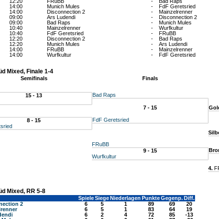
12:20
FRuBB
-
Bad Raps
14:00
Munich Mules
-
FdF Geretsried
14:00
Disconnection 2
-
Mainzelrenner
09:00
Ars Ludendi
-
Disconnection 2
09:00
Bad Raps
-
Munich Mules
10:40
Mainzelrenner
-
Wurfkultur
10:40
FdF Geretsried
-
FRuBB
12:20
Disconnection 2
-
Bad Raps
12:20
Munich Mules
-
Ars Ludendi
14:00
FRuBB
-
Mainzelrenner
14:00
Wurfkultur
-
FdF Geretsried
üd Mixed, Finale 1-4
Semifinals
Finals
Bad Raps
15 - 13
7 - 15
Gol
FdF Geretsried
8 - 15
sried
Silb
FRuBB
Bro
9 - 15
Wurfkultur
4.
F
Süd Mixed, RR 5-8
Spiele
Siege
Niederlagen
Punkte
Gegenp.
Diff.
nection 2
6
5
1
89
69
20
lrenner
6
5
1
83
64
19
dendi
6
2
4
72
85
-13