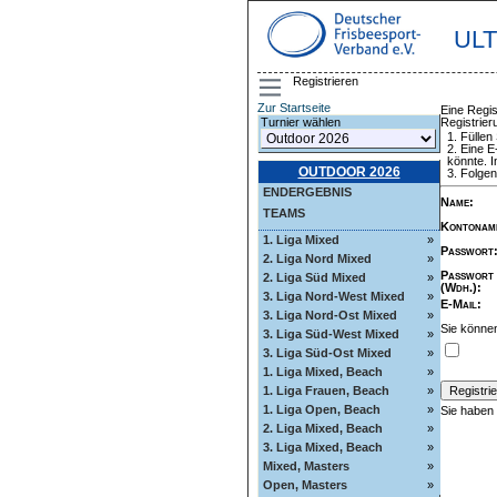
UL
Registrieren
Zur Startseite
Eine Regis
Registrie
Turnier wählen
Füllen
Eine E
könnte. I
OUTDOOR 2026
Folgen
ENDERGEBNIS
Name
:
TEAMS
Kontonam
1. Liga Mixed
»
Passwort
2. Liga Nord Mixed
»
Passwort
2. Liga Süd Mixed
»
(Wdh.)
:
3. Liga Nord-West Mixed
»
E-Mail
:
3. Liga Nord-Ost Mixed
»
Sie können
3. Liga Süd-West Mixed
»
3. Liga Süd-Ost Mixed
»
1. Liga Mixed, Beach
»
1. Liga Frauen, Beach
»
1. Liga Open, Beach
»
Sie haben
2. Liga Mixed, Beach
»
3. Liga Mixed, Beach
»
Mixed, Masters
»
Open, Masters
»