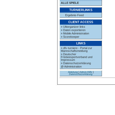
ALLE SPIELE
TURNIERLINKS
Ergebnis-Feed
CLIENT ACCESS
» Ultiorganizer links
» Daten exportieren
» Mobile Administration
» Scorekeeper
LINKS
» dfv-turniere - Portal zur
Mannschaftsmeldung
» Deutscher
Frisbeesportverband und
Impressum
» Datenschutzerklärung
@ Administration
Anleitung
|
Admin-Hilfe
|
Datenschutzerklärung