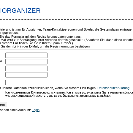
TIORGANIZER
trierung ist nur für Ausrichter, Team-Kontaktpersonen und Spieler, die Systemdaten eintrage
rungsprozess:
 Sie das Formular mit den Registrierungsdaten unten aus.
-Mail wird zur Bestätigung Ihrer Adresse dorthin geschickt. (Beachten Sie, dass diese unricht
n diesem Fall finden Sie sie in Ihrem Spam-Ordner.)
 Sie dem Link in der E-Mail, um die Registrierung zu bestätigen.
e
:
:
 unsere Datenschutzrichtlinien lesen, wenn Sie diesem Link folgen:
Datenschutzerklärung
Ich akzeptiere die Datenschutzrichtlinien. Ich stimme zu, dass diese Seite meine persönl
wie oben angegeben) benutzt, wie es die Datenschutzrichtlinien erklären.
 schon einen Account:
Login