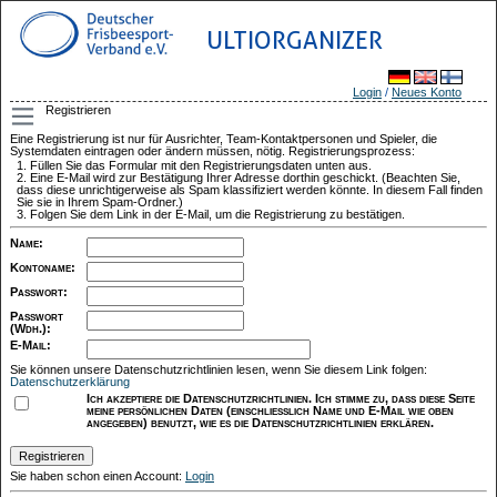
ULTIORGANIZER
Login
/
Neues Konto
Registrieren
Eine Registrierung ist nur für Ausrichter, Team-Kontaktpersonen und Spieler, die
Systemdaten eintragen oder ändern müssen, nötig. Registrierungsprozess:
Füllen Sie das Formular mit den Registrierungsdaten unten aus.
Eine E-Mail wird zur Bestätigung Ihrer Adresse dorthin geschickt. (Beachten Sie,
dass diese unrichtigerweise als Spam klassifiziert werden könnte. In diesem Fall finden
Sie sie in Ihrem Spam-Ordner.)
Folgen Sie dem Link in der E-Mail, um die Registrierung zu bestätigen.
Name
:
Kontoname
:
Passwort
:
Passwort
(Wdh.)
:
E-Mail
:
Sie können unsere Datenschutzrichtlinien lesen, wenn Sie diesem Link folgen:
Datenschutzerklärung
Ich akzeptiere die Datenschutzrichtlinien. Ich stimme zu, dass diese Seite
meine persönlichen Daten (einschließlich Name und E-Mail wie oben
angegeben) benutzt, wie es die Datenschutzrichtlinien erklären.
Sie haben schon einen Account:
Login