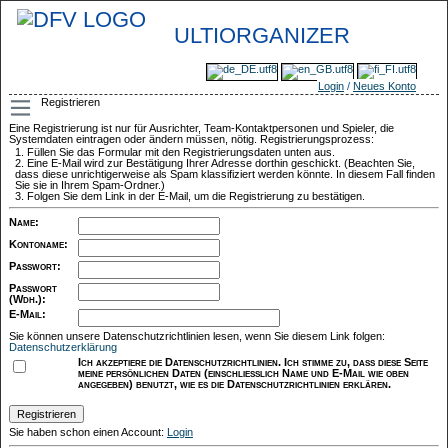
ULTIORGANIZER
Login
/
Neues Konto
Registrieren
Eine Registrierung ist nur für Ausrichter, Team-Kontaktpersonen und Spieler, die
Systemdaten eintragen oder ändern müssen, nötig. Registrierungsprozess:
Füllen Sie das Formular mit den Registrierungsdaten unten aus.
Eine E-Mail wird zur Bestätigung Ihrer Adresse dorthin geschickt. (Beachten Sie,
dass diese unrichtigerweise als Spam klassifiziert werden könnte. In diesem Fall finden
Sie sie in Ihrem Spam-Ordner.)
Folgen Sie dem Link in der E-Mail, um die Registrierung zu bestätigen.
Name
:
Kontoname
:
Passwort
:
Passwort
(Wdh.)
:
E-Mail
:
Sie können unsere Datenschutzrichtlinien lesen, wenn Sie diesem Link folgen:
Datenschutzerklärung
Ich akzeptiere die Datenschutzrichtlinien. Ich stimme zu, dass diese Seite
meine persönlichen Daten (einschließlich Name und E-Mail wie oben
angegeben) benutzt, wie es die Datenschutzrichtlinien erklären.
Sie haben schon einen Account:
Login