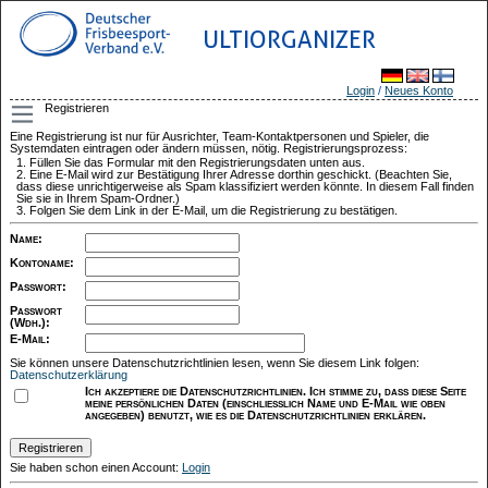
ULTIORGANIZER
Login
/
Neues Konto
Registrieren
Eine Registrierung ist nur für Ausrichter, Team-Kontaktpersonen und Spieler, die
Systemdaten eintragen oder ändern müssen, nötig. Registrierungsprozess:
Füllen Sie das Formular mit den Registrierungsdaten unten aus.
Eine E-Mail wird zur Bestätigung Ihrer Adresse dorthin geschickt. (Beachten Sie,
dass diese unrichtigerweise als Spam klassifiziert werden könnte. In diesem Fall finden
Sie sie in Ihrem Spam-Ordner.)
Folgen Sie dem Link in der E-Mail, um die Registrierung zu bestätigen.
Name
:
Kontoname
:
Passwort
:
Passwort
(Wdh.)
:
E-Mail
:
Sie können unsere Datenschutzrichtlinien lesen, wenn Sie diesem Link folgen:
Datenschutzerklärung
Ich akzeptiere die Datenschutzrichtlinien. Ich stimme zu, dass diese Seite
meine persönlichen Daten (einschließlich Name und E-Mail wie oben
angegeben) benutzt, wie es die Datenschutzrichtlinien erklären.
Sie haben schon einen Account:
Login