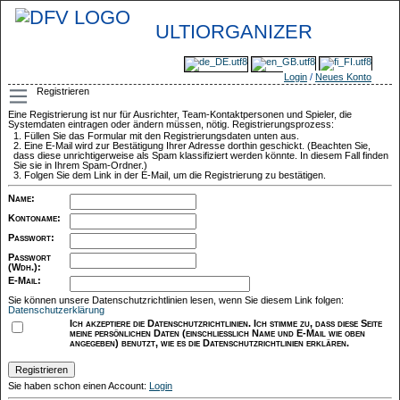
ULTIORGANIZER
Login
/
Neues Konto
Registrieren
Eine Registrierung ist nur für Ausrichter, Team-Kontaktpersonen und Spieler, die
Systemdaten eintragen oder ändern müssen, nötig. Registrierungsprozess:
Füllen Sie das Formular mit den Registrierungsdaten unten aus.
Eine E-Mail wird zur Bestätigung Ihrer Adresse dorthin geschickt. (Beachten Sie,
dass diese unrichtigerweise als Spam klassifiziert werden könnte. In diesem Fall finden
Sie sie in Ihrem Spam-Ordner.)
Folgen Sie dem Link in der E-Mail, um die Registrierung zu bestätigen.
Name
:
Kontoname
:
Passwort
:
Passwort
(Wdh.)
:
E-Mail
:
Sie können unsere Datenschutzrichtlinien lesen, wenn Sie diesem Link folgen:
Datenschutzerklärung
Ich akzeptiere die Datenschutzrichtlinien. Ich stimme zu, dass diese Seite
meine persönlichen Daten (einschließlich Name und E-Mail wie oben
angegeben) benutzt, wie es die Datenschutzrichtlinien erklären.
Sie haben schon einen Account:
Login