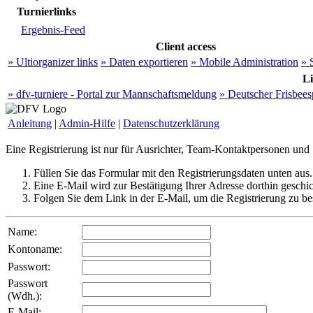
Turnierlinks
Ergebnis-Feed
Client access
» Ultiorganizer links
» Daten exportieren
» Mobile Administration
» 
L
» dfv-turniere - Portal zur Mannschaftsmeldung
» Deutscher Frisbee
Anleitung
|
Admin-Hilfe
|
Datenschutzerklärung
Eine Registrierung ist nur für Ausrichter, Team-Kontaktpersonen und 
Füllen Sie das Formular mit den Registrierungsdaten unten aus.
Eine E-Mail wird zur Bestätigung Ihrer Adresse dorthin geschick
Folgen Sie dem Link in der E-Mail, um die Registrierung zu bes
Name
:
Kontoname
:
Passwort
:
Passwort
(Wdh.)
:
E-Mail
: