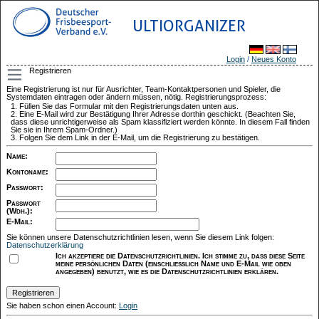
ULTIORGANIZER
Login
/
Neues Konto
Registrieren
Eine Registrierung ist nur für Ausrichter, Team-Kontaktpersonen und Spieler, die
Systemdaten eintragen oder ändern müssen, nötig. Registrierungsprozess:
Füllen Sie das Formular mit den Registrierungsdaten unten aus.
Eine E-Mail wird zur Bestätigung Ihrer Adresse dorthin geschickt. (Beachten Sie,
dass diese unrichtigerweise als Spam klassifiziert werden könnte. In diesem Fall finden
Sie sie in Ihrem Spam-Ordner.)
Folgen Sie dem Link in der E-Mail, um die Registrierung zu bestätigen.
Name
:
Kontoname
:
Passwort
:
Passwort
(Wdh.)
:
E-Mail
:
Sie können unsere Datenschutzrichtlinien lesen, wenn Sie diesem Link folgen:
Datenschutzerklärung
Ich akzeptiere die Datenschutzrichtlinien. Ich stimme zu, dass diese Seite
meine persönlichen Daten (einschließlich Name und E-Mail wie oben
angegeben) benutzt, wie es die Datenschutzrichtlinien erklären.
Sie haben schon einen Account:
Login