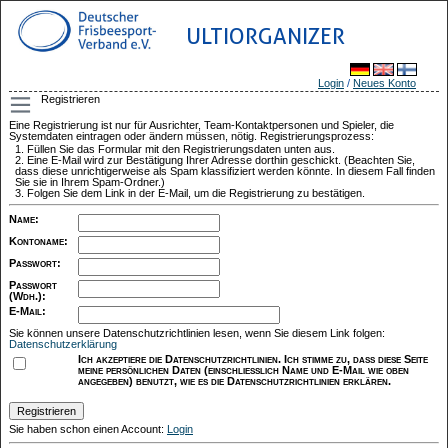
ULTIORGANIZER
Login
/
Neues Konto
Registrieren
Eine Registrierung ist nur für Ausrichter, Team-Kontaktpersonen und Spieler, die
Systemdaten eintragen oder ändern müssen, nötig. Registrierungsprozess:
Füllen Sie das Formular mit den Registrierungsdaten unten aus.
Eine E-Mail wird zur Bestätigung Ihrer Adresse dorthin geschickt. (Beachten Sie,
dass diese unrichtigerweise als Spam klassifiziert werden könnte. In diesem Fall finden
Sie sie in Ihrem Spam-Ordner.)
Folgen Sie dem Link in der E-Mail, um die Registrierung zu bestätigen.
Name
:
Kontoname
:
Passwort
:
Passwort
(Wdh.)
:
E-Mail
:
Sie können unsere Datenschutzrichtlinien lesen, wenn Sie diesem Link folgen:
Datenschutzerklärung
Ich akzeptiere die Datenschutzrichtlinien. Ich stimme zu, dass diese Seite
meine persönlichen Daten (einschließlich Name und E-Mail wie oben
angegeben) benutzt, wie es die Datenschutzrichtlinien erklären.
Sie haben schon einen Account:
Login