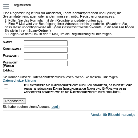
Registrieren
Eine Registrierung ist nur für Ausrichter, Team-Kontaktpersonen und Spieler, die
Systemdaten eintragen oder ändern müssen, nötig. Registrierungsprozess:
Füllen Sie das Formular mit den Registrierungsdaten unten aus.
Eine E-Mail wird zur Bestätigung Ihrer Adresse dorthin geschickt. (Beachten Sie,
dass diese unrichtigerweise als Spam klassifiziert werden könnte. In diesem Fall finden
Sie sie in Ihrem Spam-Ordner.)
Folgen Sie dem Link in der E-Mail, um die Registrierung zu bestätigen.
Name
:
Kontoname
:
Passwort
:
Passwort
(Wdh.)
:
E-Mail
:
Sie können unsere Datenschutzrichtlinien lesen, wenn Sie diesem Link folgen:
Datenschutzerklärung
Ich akzeptiere die Datenschutzrichtlinien. Ich stimme zu, dass diese Seite
meine persönlichen Daten (einschließlich Name und E-Mail wie oben
angegeben) benutzt, wie es die Datenschutzrichtlinien erklären.
Sie haben schon einen Account:
Login
Version für Bildschirmanzeige