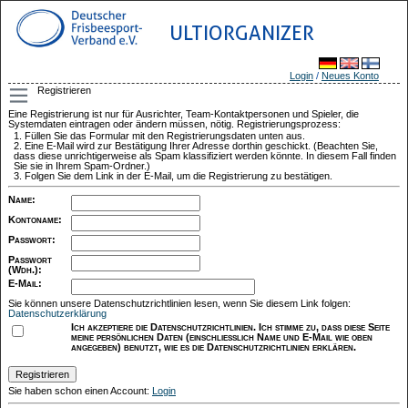
ULTIORGANIZER
Login
/
Neues Konto
Registrieren
Eine Registrierung ist nur für Ausrichter, Team-Kontaktpersonen und Spieler, die
Systemdaten eintragen oder ändern müssen, nötig. Registrierungsprozess:
Füllen Sie das Formular mit den Registrierungsdaten unten aus.
Eine E-Mail wird zur Bestätigung Ihrer Adresse dorthin geschickt. (Beachten Sie,
dass diese unrichtigerweise als Spam klassifiziert werden könnte. In diesem Fall finden
Sie sie in Ihrem Spam-Ordner.)
Folgen Sie dem Link in der E-Mail, um die Registrierung zu bestätigen.
Name
:
Kontoname
:
Passwort
:
Passwort
(Wdh.)
:
E-Mail
:
Sie können unsere Datenschutzrichtlinien lesen, wenn Sie diesem Link folgen:
Datenschutzerklärung
Ich akzeptiere die Datenschutzrichtlinien. Ich stimme zu, dass diese Seite
meine persönlichen Daten (einschließlich Name und E-Mail wie oben
angegeben) benutzt, wie es die Datenschutzrichtlinien erklären.
Sie haben schon einen Account:
Login