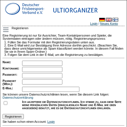
ULTIORGANIZER
Login
/
Neues Konto
Registrieren
Eine Registrierung ist nur für Ausrichter, Team-Kontaktpersonen und Spieler, die
Systemdaten eintragen oder ändern müssen, nötig. Registrierungsprozess:
Füllen Sie das Formular mit den Registrierungsdaten unten aus.
Eine E-Mail wird zur Bestätigung Ihrer Adresse dorthin geschickt. (Beachten Sie,
dass diese unrichtigerweise als Spam klassifiziert werden könnte. In diesem Fall finden
Sie sie in Ihrem Spam-Ordner.)
Folgen Sie dem Link in der E-Mail, um die Registrierung zu bestätigen.
Name
:
Kontoname
:
Passwort
:
Passwort
(Wdh.)
:
E-Mail
:
Sie können unsere Datenschutzrichtlinien lesen, wenn Sie diesem Link folgen:
Datenschutzerklärung
Ich akzeptiere die Datenschutzrichtlinien. Ich stimme zu, dass diese Seite
meine persönlichen Daten (einschließlich Name und E-Mail wie oben
angegeben) benutzt, wie es die Datenschutzrichtlinien erklären.
Sie haben schon einen Account:
Login