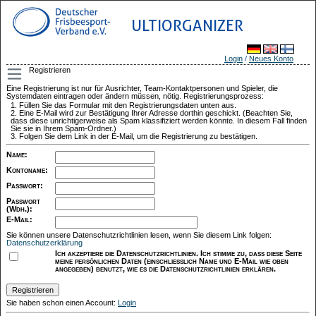
ULTIORGANIZER
Login
/
Neues Konto
Registrieren
Eine Registrierung ist nur für Ausrichter, Team-Kontaktpersonen und Spieler, die
Systemdaten eintragen oder ändern müssen, nötig. Registrierungsprozess:
Füllen Sie das Formular mit den Registrierungsdaten unten aus.
Eine E-Mail wird zur Bestätigung Ihrer Adresse dorthin geschickt. (Beachten Sie,
dass diese unrichtigerweise als Spam klassifiziert werden könnte. In diesem Fall finden
Sie sie in Ihrem Spam-Ordner.)
Folgen Sie dem Link in der E-Mail, um die Registrierung zu bestätigen.
Name
:
Kontoname
:
Passwort
:
Passwort
(Wdh.)
:
E-Mail
:
Sie können unsere Datenschutzrichtlinien lesen, wenn Sie diesem Link folgen:
Datenschutzerklärung
Ich akzeptiere die Datenschutzrichtlinien. Ich stimme zu, dass diese Seite
meine persönlichen Daten (einschließlich Name und E-Mail wie oben
angegeben) benutzt, wie es die Datenschutzrichtlinien erklären.
Sie haben schon einen Account:
Login