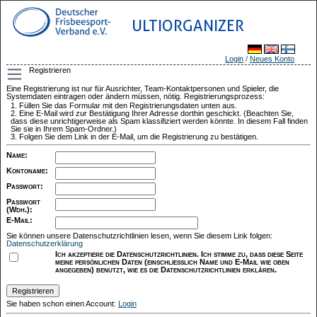
ULTIORGANIZER
Login
/
Neues Konto
Registrieren
Eine Registrierung ist nur für Ausrichter, Team-Kontaktpersonen und Spieler, die
Systemdaten eintragen oder ändern müssen, nötig. Registrierungsprozess:
Füllen Sie das Formular mit den Registrierungsdaten unten aus.
Eine E-Mail wird zur Bestätigung Ihrer Adresse dorthin geschickt. (Beachten Sie,
dass diese unrichtigerweise als Spam klassifiziert werden könnte. In diesem Fall finden
Sie sie in Ihrem Spam-Ordner.)
Folgen Sie dem Link in der E-Mail, um die Registrierung zu bestätigen.
Name
:
Kontoname
:
Passwort
:
Passwort
(Wdh.)
:
E-Mail
:
Sie können unsere Datenschutzrichtlinien lesen, wenn Sie diesem Link folgen:
Datenschutzerklärung
Ich akzeptiere die Datenschutzrichtlinien. Ich stimme zu, dass diese Seite
meine persönlichen Daten (einschließlich Name und E-Mail wie oben
angegeben) benutzt, wie es die Datenschutzrichtlinien erklären.
Sie haben schon einen Account:
Login