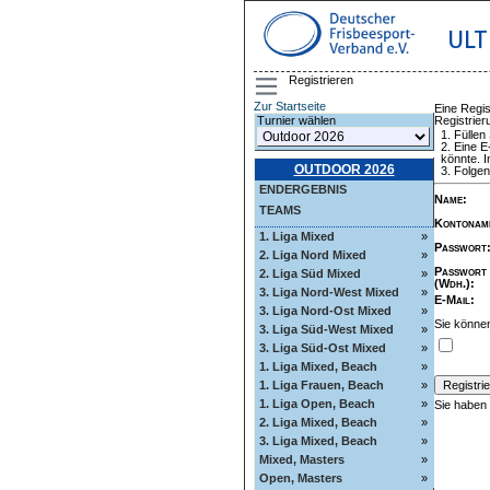
ULT
Registrieren
Zur Startseite
Eine Regis
Registrie
Turnier wählen
Füllen
Eine E
könnte. I
OUTDOOR 2026
Folgen
ENDERGEBNIS
Name
:
TEAMS
Kontonam
1. Liga Mixed
»
Passwort
2. Liga Nord Mixed
»
Passwort
2. Liga Süd Mixed
»
(Wdh.)
:
3. Liga Nord-West Mixed
»
E-Mail
:
3. Liga Nord-Ost Mixed
»
Sie können
3. Liga Süd-West Mixed
»
3. Liga Süd-Ost Mixed
»
1. Liga Mixed, Beach
»
1. Liga Frauen, Beach
»
1. Liga Open, Beach
»
Sie haben
2. Liga Mixed, Beach
»
3. Liga Mixed, Beach
»
Mixed, Masters
»
Open, Masters
»