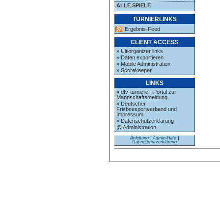
ALLE SPIELE
TURNIERLINKS
Ergebnis-Feed
CLIENT ACCESS
» Ultiorganizer links
» Daten exportieren
» Mobile Administration
» Scorekeeper
LINKS
» dfv-turniere - Portal zur
Mannschaftsmeldung
» Deutscher
Frisbeesportverband und
Impressum
» Datenschutzerklärung
@ Administration
Anleitung
|
Admin-Hilfe
|
Datenschutzerklärung