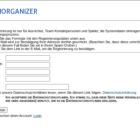
IORGANIZER
trierung ist nur für Ausrichter, Team-Kontaktpersonen und Spieler, die Systemdaten eintrage
rungsprozess:
 Sie das Formular mit den Registrierungsdaten unten aus.
-Mail wird zur Bestätigung Ihrer Adresse dorthin geschickt. (Beachten Sie, dass diese unricht
n diesem Fall finden Sie sie in Ihrem Spam-Ordner.)
 Sie dem Link in der E-Mail, um die Registrierung zu bestätigen.
e
:
:
 unsere Datenschutzrichtlinien lesen, wenn Sie diesem Link folgen:
Datenschutzerklärung
Ich akzeptiere die Datenschutzrichtlinien. Ich stimme zu, dass diese Seite meine persönl
wie oben angegeben) benutzt, wie es die Datenschutzrichtlinien erklären.
 schon einen Account:
Login