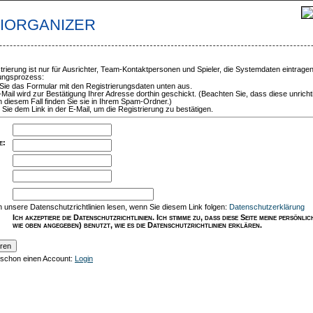
TIORGANIZER
trierung ist nur für Ausrichter, Team-Kontaktpersonen und Spieler, die Systemdaten eintrage
rungsprozess:
 Sie das Formular mit den Registrierungsdaten unten aus.
-Mail wird zur Bestätigung Ihrer Adresse dorthin geschickt. (Beachten Sie, dass diese unricht
n diesem Fall finden Sie sie in Ihrem Spam-Ordner.)
 Sie dem Link in der E-Mail, um die Registrierung zu bestätigen.
e
:
:
 unsere Datenschutzrichtlinien lesen, wenn Sie diesem Link folgen:
Datenschutzerklärung
Ich akzeptiere die Datenschutzrichtlinien. Ich stimme zu, dass diese Seite meine persönl
wie oben angegeben) benutzt, wie es die Datenschutzrichtlinien erklären.
 schon einen Account:
Login