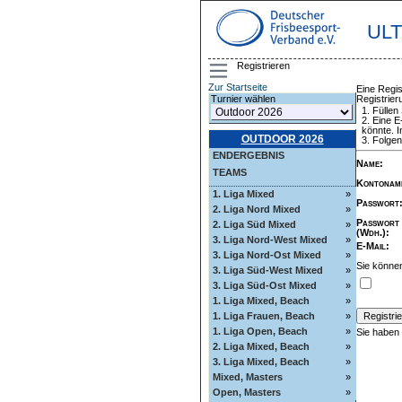
UL
Registrieren
Zur Startseite
Eine Regis
Registrie
Turnier wählen
Füllen
Eine E
könnte. I
OUTDOOR 2026
Folgen
ENDERGEBNIS
Name
:
TEAMS
Kontonam
1. Liga Mixed
»
Passwort
2. Liga Nord Mixed
»
Passwort
2. Liga Süd Mixed
»
(Wdh.)
:
3. Liga Nord-West Mixed
»
E-Mail
:
3. Liga Nord-Ost Mixed
»
Sie können
3. Liga Süd-West Mixed
»
3. Liga Süd-Ost Mixed
»
1. Liga Mixed, Beach
»
1. Liga Frauen, Beach
»
1. Liga Open, Beach
»
Sie haben
2. Liga Mixed, Beach
»
3. Liga Mixed, Beach
»
Mixed, Masters
»
Open, Masters
»