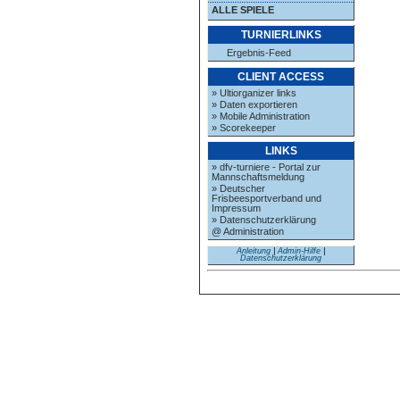
ALLE SPIELE
TURNIERLINKS
Ergebnis-Feed
CLIENT ACCESS
» Ultiorganizer links
» Daten exportieren
» Mobile Administration
» Scorekeeper
LINKS
» dfv-turniere - Portal zur
Mannschaftsmeldung
» Deutscher
Frisbeesportverband und
Impressum
» Datenschutzerklärung
@ Administration
Anleitung
|
Admin-Hilfe
|
Datenschutzerklärung