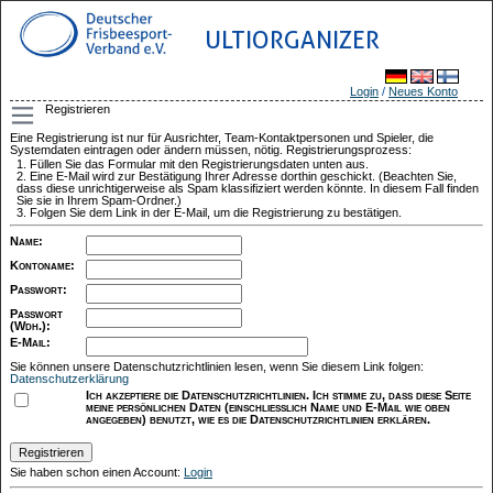
ULTIORGANIZER
Login
/
Neues Konto
Registrieren
Eine Registrierung ist nur für Ausrichter, Team-Kontaktpersonen und Spieler, die
Systemdaten eintragen oder ändern müssen, nötig. Registrierungsprozess:
Füllen Sie das Formular mit den Registrierungsdaten unten aus.
Eine E-Mail wird zur Bestätigung Ihrer Adresse dorthin geschickt. (Beachten Sie,
dass diese unrichtigerweise als Spam klassifiziert werden könnte. In diesem Fall finden
Sie sie in Ihrem Spam-Ordner.)
Folgen Sie dem Link in der E-Mail, um die Registrierung zu bestätigen.
Name
:
Kontoname
:
Passwort
:
Passwort
(Wdh.)
:
E-Mail
:
Sie können unsere Datenschutzrichtlinien lesen, wenn Sie diesem Link folgen:
Datenschutzerklärung
Ich akzeptiere die Datenschutzrichtlinien. Ich stimme zu, dass diese Seite
meine persönlichen Daten (einschließlich Name und E-Mail wie oben
angegeben) benutzt, wie es die Datenschutzrichtlinien erklären.
Sie haben schon einen Account:
Login