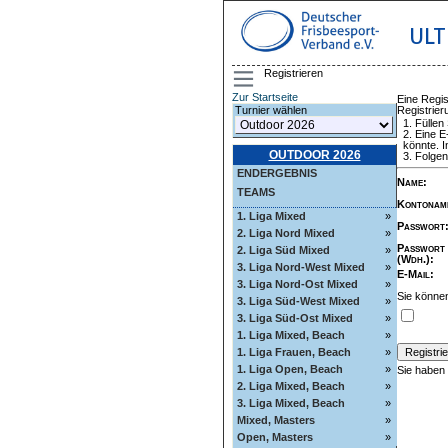
ULT
Registrieren
Zur Startseite
Eine Regis
Registrie
Turnier wählen
Füllen
Eine E
könnte. I
OUTDOOR 2026
Folgen
ENDERGEBNIS
Name
:
TEAMS
Kontonam
1. Liga Mixed
»
Passwort
2. Liga Nord Mixed
»
Passwort
2. Liga Süd Mixed
»
(Wdh.)
:
3. Liga Nord-West Mixed
»
E-Mail
:
3. Liga Nord-Ost Mixed
»
Sie können
3. Liga Süd-West Mixed
»
3. Liga Süd-Ost Mixed
»
1. Liga Mixed, Beach
»
1. Liga Frauen, Beach
»
1. Liga Open, Beach
»
Sie haben
2. Liga Mixed, Beach
»
3. Liga Mixed, Beach
»
Mixed, Masters
»
Open, Masters
»