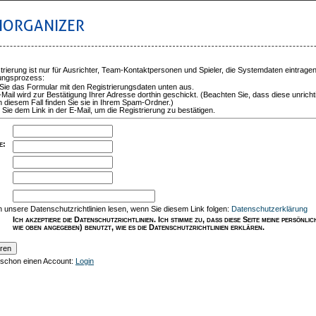
IORGANIZER
trierung ist nur für Ausrichter, Team-Kontaktpersonen und Spieler, die Systemdaten eintrage
rungsprozess:
 Sie das Formular mit den Registrierungsdaten unten aus.
-Mail wird zur Bestätigung Ihrer Adresse dorthin geschickt. (Beachten Sie, dass diese unricht
n diesem Fall finden Sie sie in Ihrem Spam-Ordner.)
 Sie dem Link in der E-Mail, um die Registrierung zu bestätigen.
e
:
:
 unsere Datenschutzrichtlinien lesen, wenn Sie diesem Link folgen:
Datenschutzerklärung
Ich akzeptiere die Datenschutzrichtlinien. Ich stimme zu, dass diese Seite meine persönl
wie oben angegeben) benutzt, wie es die Datenschutzrichtlinien erklären.
 schon einen Account:
Login