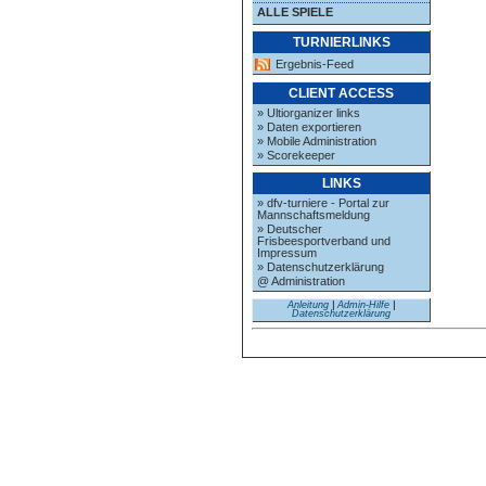
ALLE SPIELE
TURNIERLINKS
Ergebnis-Feed
CLIENT ACCESS
» Ultiorganizer links
» Daten exportieren
» Mobile Administration
» Scorekeeper
LINKS
» dfv-turniere - Portal zur
Mannschaftsmeldung
» Deutscher
Frisbeesportverband und
Impressum
» Datenschutzerklärung
@ Administration
Anleitung
|
Admin-Hilfe
|
Datenschutzerklärung