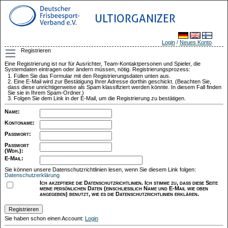
ULTIORGANIZER
Login
/
Neues Konto
Registrieren
Eine Registrierung ist nur für Ausrichter, Team-Kontaktpersonen und Spieler, die
Systemdaten eintragen oder ändern müssen, nötig. Registrierungsprozess:
Füllen Sie das Formular mit den Registrierungsdaten unten aus.
Eine E-Mail wird zur Bestätigung Ihrer Adresse dorthin geschickt. (Beachten Sie,
dass diese unrichtigerweise als Spam klassifiziert werden könnte. In diesem Fall finden
Sie sie in Ihrem Spam-Ordner.)
Folgen Sie dem Link in der E-Mail, um die Registrierung zu bestätigen.
Name
:
Kontoname
:
Passwort
:
Passwort
(Wdh.)
:
E-Mail
:
Sie können unsere Datenschutzrichtlinien lesen, wenn Sie diesem Link folgen:
Datenschutzerklärung
Ich akzeptiere die Datenschutzrichtlinien. Ich stimme zu, dass diese Seite
meine persönlichen Daten (einschließlich Name und E-Mail wie oben
angegeben) benutzt, wie es die Datenschutzrichtlinien erklären.
Sie haben schon einen Account:
Login