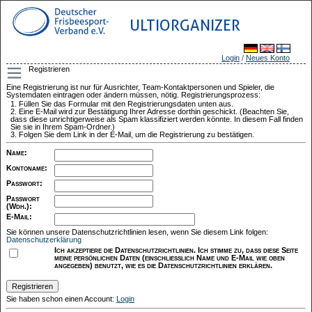
ULTIORGANIZER
Login
/
Neues Konto
Registrieren
Eine Registrierung ist nur für Ausrichter, Team-Kontaktpersonen und Spieler, die
Systemdaten eintragen oder ändern müssen, nötig. Registrierungsprozess:
Füllen Sie das Formular mit den Registrierungsdaten unten aus.
Eine E-Mail wird zur Bestätigung Ihrer Adresse dorthin geschickt. (Beachten Sie,
dass diese unrichtigerweise als Spam klassifiziert werden könnte. In diesem Fall finden
Sie sie in Ihrem Spam-Ordner.)
Folgen Sie dem Link in der E-Mail, um die Registrierung zu bestätigen.
Name
:
Kontoname
:
Passwort
:
Passwort
(Wdh.)
:
E-Mail
:
Sie können unsere Datenschutzrichtlinien lesen, wenn Sie diesem Link folgen:
Datenschutzerklärung
Ich akzeptiere die Datenschutzrichtlinien. Ich stimme zu, dass diese Seite
meine persönlichen Daten (einschließlich Name und E-Mail wie oben
angegeben) benutzt, wie es die Datenschutzrichtlinien erklären.
Sie haben schon einen Account:
Login