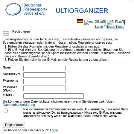
ULTIORGANIZER
Login
/
Neues Konto
Registrieren
Eine Registrierung ist nur für Ausrichter, Team-Kontaktpersonen und Spieler, die
Systemdaten eintragen oder ändern müssen, nötig. Registrierungsprozess:
Füllen Sie das Formular mit den Registrierungsdaten unten aus.
Eine E-Mail wird zur Bestätigung Ihrer Adresse dorthin geschickt. (Beachten Sie,
dass diese unrichtigerweise als Spam klassifiziert werden könnte. In diesem Fall finden
Sie sie in Ihrem Spam-Ordner.)
Folgen Sie dem Link in der E-Mail, um die Registrierung zu bestätigen.
Name
:
Kontoname
:
Passwort
:
Passwort
(Wdh.)
:
E-Mail
:
Sie können unsere Datenschutzrichtlinien lesen, wenn Sie diesem Link folgen:
Datenschutzerklärung
Ich akzeptiere die Datenschutzrichtlinien. Ich stimme zu, dass diese Seite
meine persönlichen Daten (einschließlich Name und E-Mail wie oben
angegeben) benutzt, wie es die Datenschutzrichtlinien erklären.
Sie haben schon einen Account:
Login