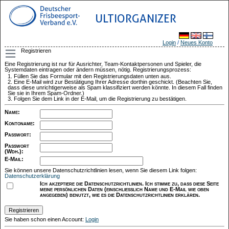
ULTIORGANIZER
Login
/
Neues Konto
Registrieren
Eine Registrierung ist nur für Ausrichter, Team-Kontaktpersonen und Spieler, die
Systemdaten eintragen oder ändern müssen, nötig. Registrierungsprozess:
Füllen Sie das Formular mit den Registrierungsdaten unten aus.
Eine E-Mail wird zur Bestätigung Ihrer Adresse dorthin geschickt. (Beachten Sie,
dass diese unrichtigerweise als Spam klassifiziert werden könnte. In diesem Fall finden
Sie sie in Ihrem Spam-Ordner.)
Folgen Sie dem Link in der E-Mail, um die Registrierung zu bestätigen.
Name
:
Kontoname
:
Passwort
:
Passwort
(Wdh.)
:
E-Mail
:
Sie können unsere Datenschutzrichtlinien lesen, wenn Sie diesem Link folgen:
Datenschutzerklärung
Ich akzeptiere die Datenschutzrichtlinien. Ich stimme zu, dass diese Seite
meine persönlichen Daten (einschließlich Name und E-Mail wie oben
angegeben) benutzt, wie es die Datenschutzrichtlinien erklären.
Sie haben schon einen Account:
Login