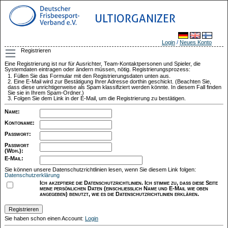
ULTIORGANIZER
Login
/
Neues Konto
Registrieren
Eine Registrierung ist nur für Ausrichter, Team-Kontaktpersonen und Spieler, die
Systemdaten eintragen oder ändern müssen, nötig. Registrierungsprozess:
Füllen Sie das Formular mit den Registrierungsdaten unten aus.
Eine E-Mail wird zur Bestätigung Ihrer Adresse dorthin geschickt. (Beachten Sie,
dass diese unrichtigerweise als Spam klassifiziert werden könnte. In diesem Fall finden
Sie sie in Ihrem Spam-Ordner.)
Folgen Sie dem Link in der E-Mail, um die Registrierung zu bestätigen.
Name
:
Kontoname
:
Passwort
:
Passwort
(Wdh.)
:
E-Mail
:
Sie können unsere Datenschutzrichtlinien lesen, wenn Sie diesem Link folgen:
Datenschutzerklärung
Ich akzeptiere die Datenschutzrichtlinien. Ich stimme zu, dass diese Seite
meine persönlichen Daten (einschließlich Name und E-Mail wie oben
angegeben) benutzt, wie es die Datenschutzrichtlinien erklären.
Sie haben schon einen Account:
Login