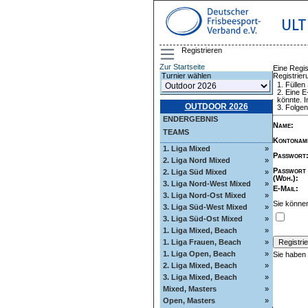
ULT
Registrieren
Zur Startseite
Eine Regis
Registrie
Turnier wählen
Füllen
Eine E
könnte. I
OUTDOOR 2026
Folgen
ENDERGEBNIS
Name
:
TEAMS
Kontonam
1. Liga Mixed
»
Passwort
2. Liga Nord Mixed
»
Passwort
2. Liga Süd Mixed
»
(Wdh.)
:
3. Liga Nord-West Mixed
»
E-Mail
:
3. Liga Nord-Ost Mixed
»
Sie können
3. Liga Süd-West Mixed
»
3. Liga Süd-Ost Mixed
»
1. Liga Mixed, Beach
»
1. Liga Frauen, Beach
»
1. Liga Open, Beach
»
Sie haben
2. Liga Mixed, Beach
»
3. Liga Mixed, Beach
»
Mixed, Masters
»
Open, Masters
»