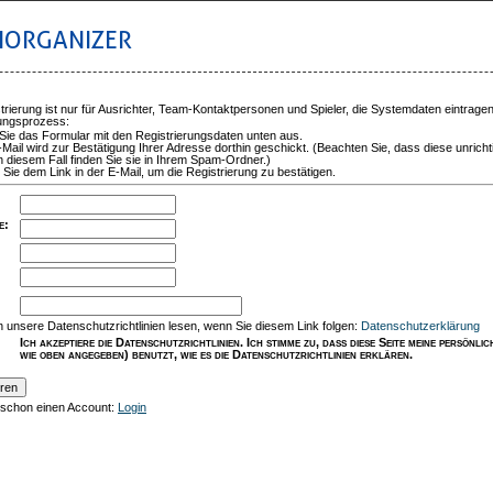
IORGANIZER
trierung ist nur für Ausrichter, Team-Kontaktpersonen und Spieler, die Systemdaten eintrage
rungsprozess:
 Sie das Formular mit den Registrierungsdaten unten aus.
-Mail wird zur Bestätigung Ihrer Adresse dorthin geschickt. (Beachten Sie, dass diese unricht
n diesem Fall finden Sie sie in Ihrem Spam-Ordner.)
 Sie dem Link in der E-Mail, um die Registrierung zu bestätigen.
e
:
:
 unsere Datenschutzrichtlinien lesen, wenn Sie diesem Link folgen:
Datenschutzerklärung
Ich akzeptiere die Datenschutzrichtlinien. Ich stimme zu, dass diese Seite meine persönl
wie oben angegeben) benutzt, wie es die Datenschutzrichtlinien erklären.
 schon einen Account:
Login