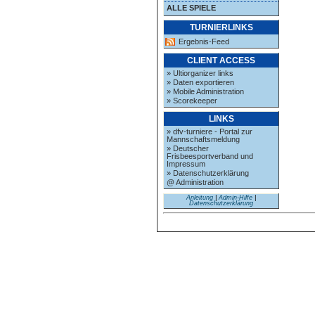
ALLE SPIELE
TURNIERLINKS
Ergebnis-Feed
CLIENT ACCESS
» Ultiorganizer links
» Daten exportieren
» Mobile Administration
» Scorekeeper
LINKS
» dfv-turniere - Portal zur
Mannschaftsmeldung
» Deutscher
Frisbeesportverband und
Impressum
» Datenschutzerklärung
@ Administration
Anleitung
|
Admin-Hilfe
|
Datenschutzerklärung