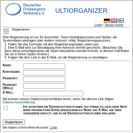
ULTIORGANIZER
Login
/
Neues Konto
Registrieren
Eine Registrierung ist nur für Ausrichter, Team-Kontaktpersonen und Spieler, die
Systemdaten eintragen oder ändern müssen, nötig. Registrierungsprozess:
Füllen Sie das Formular mit den Registrierungsdaten unten aus.
Eine E-Mail wird zur Bestätigung Ihrer Adresse dorthin geschickt. (Beachten Sie,
dass diese unrichtigerweise als Spam klassifiziert werden könnte. In diesem Fall finden
Sie sie in Ihrem Spam-Ordner.)
Folgen Sie dem Link in der E-Mail, um die Registrierung zu bestätigen.
Name
:
Kontoname
:
Passwort
:
Passwort
(Wdh.)
:
E-Mail
:
Sie können unsere Datenschutzrichtlinien lesen, wenn Sie diesem Link folgen:
Datenschutzerklärung
Ich akzeptiere die Datenschutzrichtlinien. Ich stimme zu, dass diese Seite
meine persönlichen Daten (einschließlich Name und E-Mail wie oben
angegeben) benutzt, wie es die Datenschutzrichtlinien erklären.
Sie haben schon einen Account:
Login