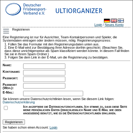
ULTIORGANIZER
Login
/
Neues Konto
Registrieren
Eine Registrierung ist nur für Ausrichter, Team-Kontaktpersonen und Spieler, die
Systemdaten eintragen oder ändern müssen, nötig. Registrierungsprozess:
Füllen Sie das Formular mit den Registrierungsdaten unten aus.
Eine E-Mail wird zur Bestätigung Ihrer Adresse dorthin geschickt. (Beachten Sie,
dass diese unrichtigerweise als Spam klassifiziert werden könnte. In diesem Fall finden
Sie sie in Ihrem Spam-Ordner.)
Folgen Sie dem Link in der E-Mail, um die Registrierung zu bestätigen.
Name
:
Kontoname
:
Passwort
:
Passwort
(Wdh.)
:
E-Mail
:
Sie können unsere Datenschutzrichtlinien lesen, wenn Sie diesem Link folgen:
Datenschutzerklärung
Ich akzeptiere die Datenschutzrichtlinien. Ich stimme zu, dass diese Seite
meine persönlichen Daten (einschließlich Name und E-Mail wie oben
angegeben) benutzt, wie es die Datenschutzrichtlinien erklären.
Sie haben schon einen Account:
Login